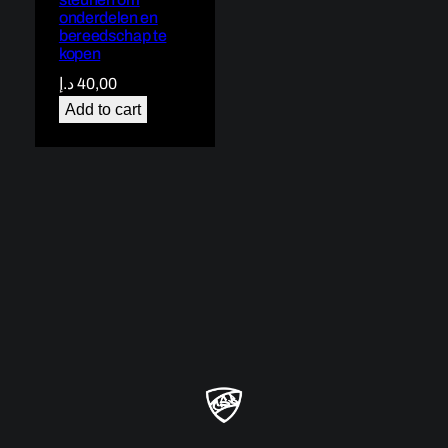
onderdelen en
bereedschap te
kopen
د.إ
40,00
Add to cart