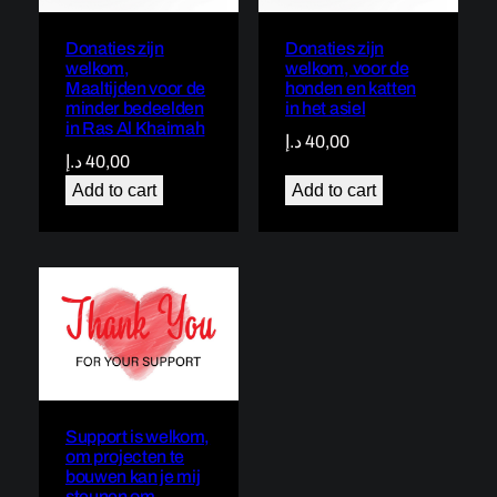
Donaties zijn
Donaties zijn
welkom,
welkom, voor de
Maaltijden voor de
honden en katten
minder bedeelden
in het asiel
in Ras Al Khaimah
د.إ
40,00
د.إ
40,00
Add to cart
Add to cart
Support is welkom,
om projecten te
bouwen kan je mij
steunen om