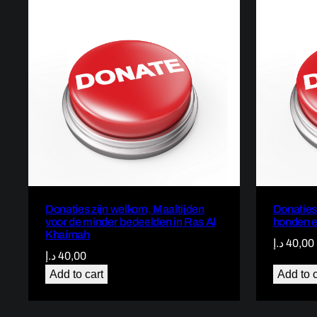
Donaties zijn welkom, Maaltijden
Donaties
voor de minder bedeelden in Ras Al
honden en
Khaimah
د.إ
40,00
د.إ
40,00
Add to cart
Add to c