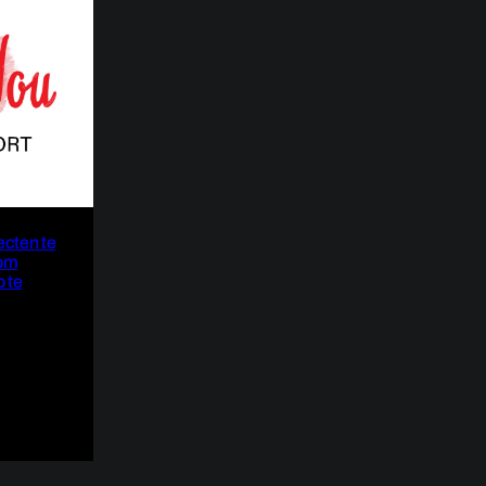
ecten te
 om
 te