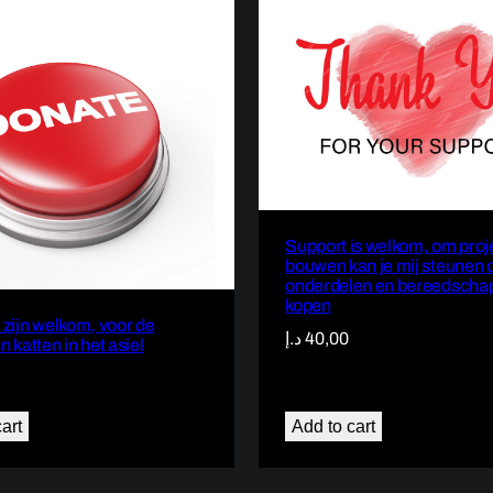
Support is welkom, om proj
bouwen kan je mij steunen
onderdelen en bereedschap
kopen
 zijn welkom, voor de
د.إ
40,00
 katten in het asiel
art
Add to cart