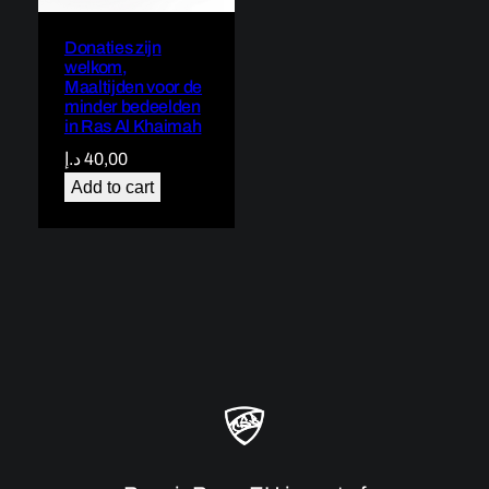
Donaties zijn
welkom,
Maaltijden voor de
minder bedeelden
in Ras Al Khaimah
د.إ
40,00
Add to cart