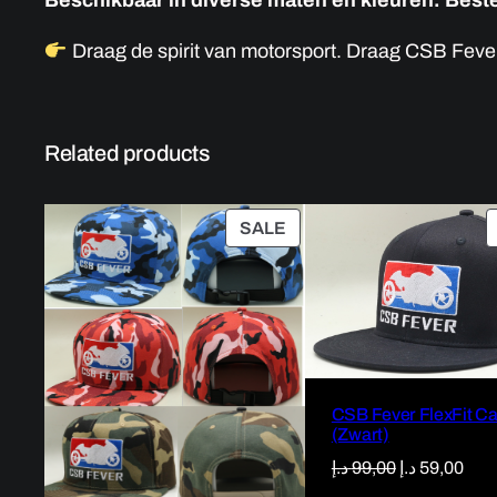
Draag de spirit van motorsport. Draag CSB Fever
Related products
PRODUCT
SALE
ON
SALE
CSB Fever FlexFit C
(Zwart)
Original
Curr
د.إ
99,00
د.إ
59,00
price
pric