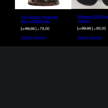
59,00 د.إ.
Slippers CSB Fev
Polo Suzuki Hayabusa
(Zwart)
Gen 3 CSB Fever
Original
C
Original
Current
د.إ
99,00
د.إ
69,00
د.إ
99,00
د.إ
79,00
price
p
price
price
Select options
Select options
was:
i
was:
is:
99,00 د.إ.
79,00 د.إ.
99,00 د.إ.