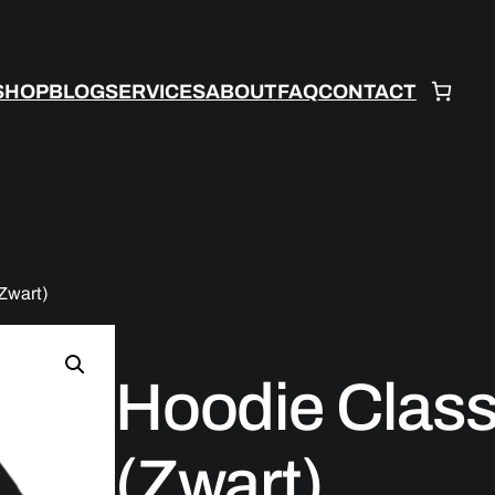
SHOP
BLOG
SERVICES
ABOUT
FAQ
CONTACT
Zwart)
Hoodie Class
(Zwart)