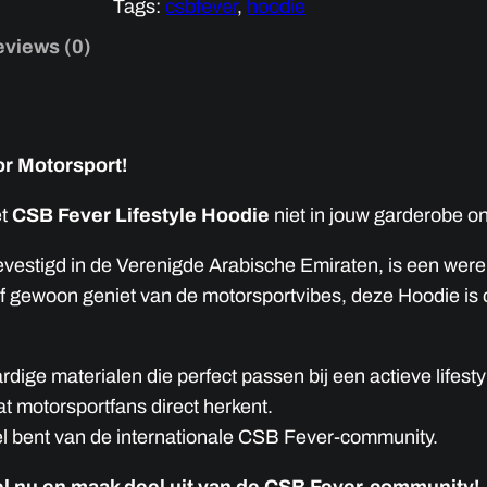
Tags:
csbfever
, 
hoodie
i
e
i
e
views (0)
w
s
C
a
:
l
s
1
a
:
4
or Motorsport!
s
1
9
s
et
CSB Fever Lifestyle Hoodie
niet in jouw garderobe o
9
,
i
c
9
0
evestigd in de Verenigde Arabische Emiraten, is een werel
C
,
0
 of gewoon geniet van de motorsportvibes, deze Hoodie is 
S
0
B
0
د
ge materialen die perfect passen bij een actieve lifesty
F
.
t motorsportfans direct herkent.
e
إ
د
el bent van de internationale CSB Fever-community.
v
.
.
e
el nu en maak deel uit van de CSB Fever-community!