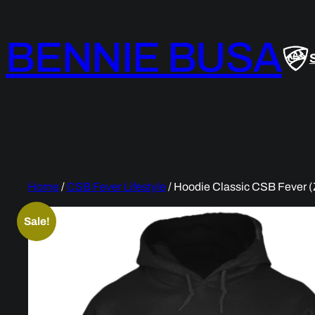
Skip
to
BENNIE BUSA
content
Home
/
CSB Fever Lifestyle
/ Hoodie Classic CSB Fever (
Sale!