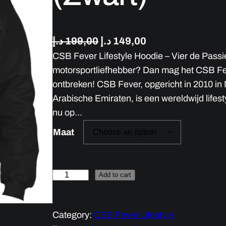
O
C
د.إ
199,00
د.إ
149,00
CSB Fever Lifestyle Hoodie – Vier de Passie
r
u
motorsportliefhebber? Dan mag het CSB Fev
i
r
ontbreken! CSB Fever, opgericht in 2010 in
g
r
Arabische Emiraten, is een wereldwijd lifes
i
e
nu op…
n
n
Maat
a
t
l
p
p
r
H
Add to cart
r
i
o
i
c
o
Category:
CSB Fever Lifestyle
c
e
d