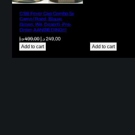
was:
is:
CSB Fever Cap Combo 5x
99,00 د.إ.
Camo (Rood, Blauw,
Groen, Wit, Desert) -Pre-
Order-AANBIEDING!!!
Original
Current
د.إ
499,00
د.إ
249,00
price
price
Add to cart
Add to cart
was:
is:
249,00 د.إ.
499,00 د.إ.