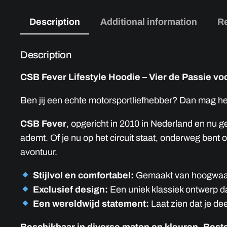
Description
Additional information
Re
Description
CSB Fever Lifestyle Hoodie – Vier de Passie vo
Ben jij een echte motorsportliefhebber? Dan mag h
CSB Fever
, opgericht in 2010 in Nederland en nu g
ademt. Of je nu op het circuit staat, onderweg bent
avontuur.
Stijlvol en comfortabel:
Gemaakt van hoogwaardi
Exclusief design:
Een uniek klassiek ontwerp da
Een wereldwijd statement:
Laat zien dat je de
Beschikbaar in diverse maten en kleuren. Best